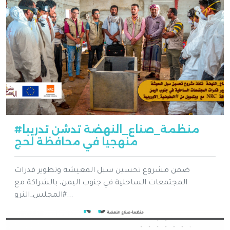
#منظمة_صناع_النهضة تدشن تدريبا
منهجيا في محافظة لحج
ضمن مشروع تحسين سبل المعيشة وتطوير قدرات
المجتمعات الساحلية في جنوب اليمن، بالشراكة مع
#المجلس_النرو...