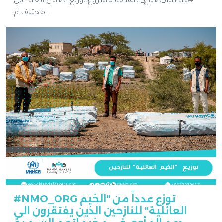
#منظمة_صناع_النهضة مشروع توزيع أضاحي العيد، في
مختلف م...
#NMO_ORG توزع عدداً من "الخيم
العائلية" للنازحين الذين يفتقرون الى