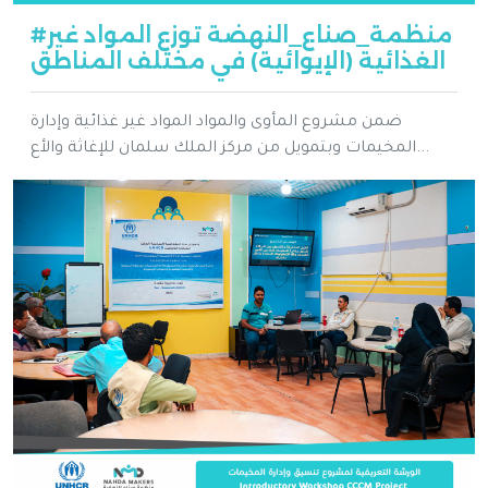
#منظمة_صناع_النهضة توزع المواد غير
الغذائية (الإيوائية) في مختلف المناطق
ضمن مشروع المأوى والمواد المواد غير غذائية وإدارة
المخيمات وبتمويل من مركز الملك سلمان للإغاثة والأع...