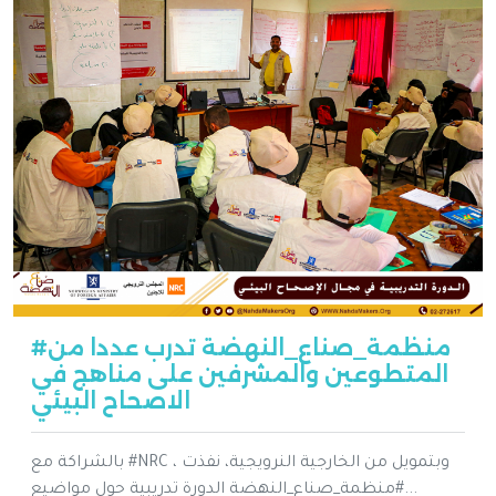
#منظمة_صناع_النهضة تدرب عددا من
المتطوعين والمشرفين على مناهج في
الاصحاح البيئي
بالشراكة مع #NRC ، وبتمويل من الخارجية النرويجية، نفذت
#منظمة_صناع_النهضة الدورة تدريبية حول مواضيع...