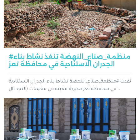
#منظمة_صناع_النهضة تنفذ نشاط بناء
الجدران الاستنادية في محافظة تعز
نفدت #منظمة_صناع_النهضة نشاط بناء الجدران الاستنادية
في محافظة تعز مديرية مقبنه في مخيمات (النجد، ال...