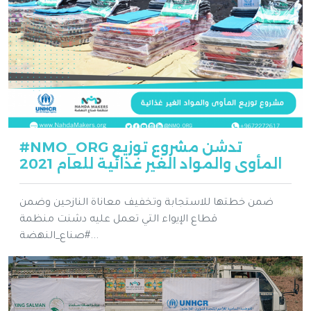
#NMO_ORG تدشن مشروع توزيع
المأوى والمواد الغير غذائية للعام 2021
ضمن خطتها للاستجابة وتخفيف معاناة النازحين وضمن
قطاع الإيواء التي تعمل عليه دشنت منظمة
#صناع_النهضة...