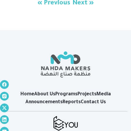
« Previous
Next »
Home
About Us
Programs
Projects
Media
Announcements
Reports
Contact Us