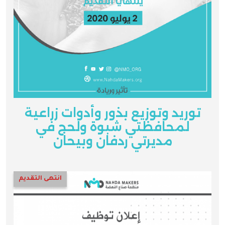
توريد وتوزيع بذور وأدوات زراعية
لمحافظتي شبوة ولحج في
مديرتي ردفان وبيحان
انتهى التقديم