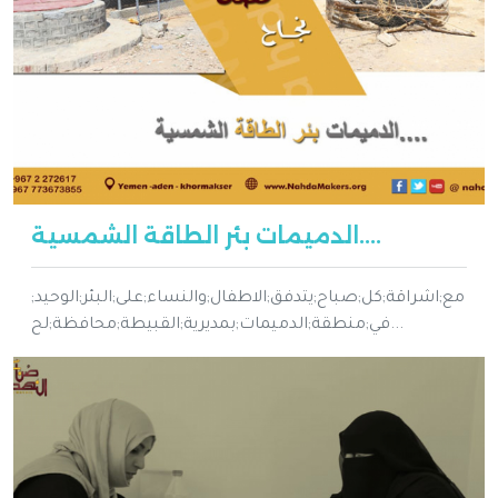
الدميمات بئر الطاقة الشمسية....
مع;اشراقة;كل;صباح;يتدفق;الاطفال;والنساء;على;البئر;الوحيد;
في;منطقة;الدميمات;بمديرية;القبيطة;محافظة;لح...