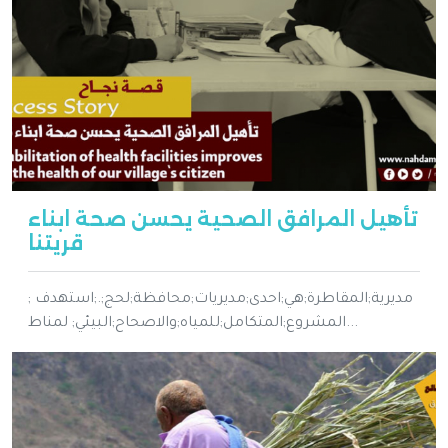
تأهيل المرافق الصحية يحسن صحة ابناء
قريتنا
; مديرية;المقاطرة;هي;احدى;مديريات;محافظة;لحج;.;استهدف
المشروع;المتكامل;للمياه;والاصحاح;البيئي; لمناط...