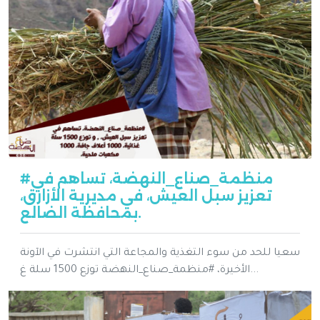
#منظمة_صناع_النهضة، تساهم في
تعزيز سبل العيش، في مديرية الأزارق،
بمحافظة الضالع.
سعيا للحد من سوء التغذية والمجاعة التي انتشرت في الآونة
الأخيرة، #منظمة_صناع_النهضة توزع 1500 سلة غ...