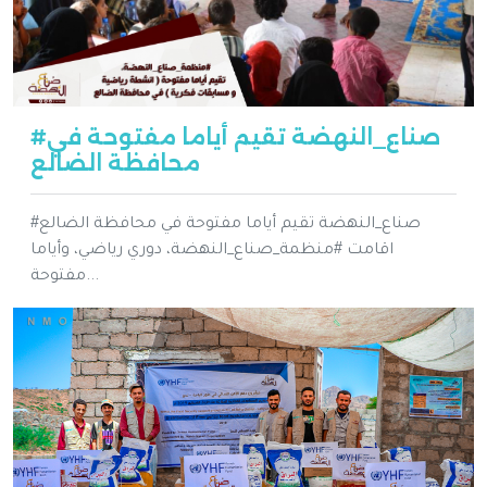
#صناع_النهضة تقيم أياما مفتوحة في
محافظة الضالع
#صناع_النهضة تقيم أياما مفتوحة في محافظة الضالع
اقامت #منظمة_صناع_النهضة، دوري رياضي، وأياما
مفتوحة...