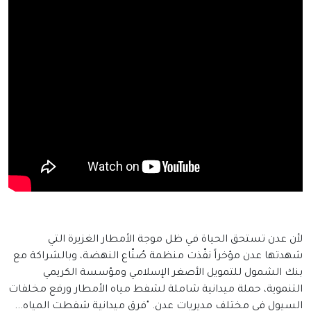
لأن عدن تستحق الحياة في ظل موجة الأمطار الغزيرة التي
شهدتها عدن مؤخراً نفّذت منظمة صُنّاع النهضة، وبالشراكة مع
بنك الشمول للتمويل الأصغر الإسلامي ومؤسسة الكريمي
التنموية، حملة ميدانية شاملة لشفط مياه الأمطار ورفع مخلفات
السيول في مختلف مديريات عدن. "فرق ميدانية شفطت المياه...