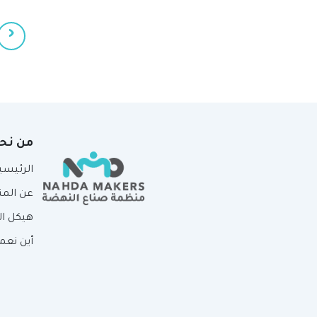
‹
من نح
الرئيسي
عن الم
هيكل ا
أين نعم