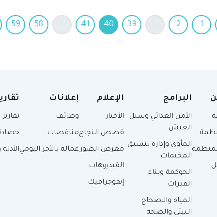
59
58
...
41
40
39
...
2
1
ن
البرامج
الإعلام
إعلانات
تقاري
ة
الأمن الغذائي وسبل
الأخبار
وظائف
تقارير
العيش
نظمة
قصص النجاح
مناقصات
حصادنا
المأوى وإدارة تنسيق
لمنظمة
معرض الصور
عمالة بالأجر اليومي
الأدلة
المخيمات
ل
الفيديوهات
الحوكمة وبناء
إنفوجرافيك
القدرات
المياه والاصحاح
البيئي والصحة