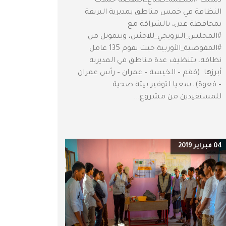
دشنت #منظمة_صناع_النهضة حملات
النظافة في خمس مناطق بمديرية البريقة
بمحافظة عدن، بالشراكة مع
#المجلس_النرويجي_للاجئين، وبتمويل من
#المفوضية_الأوربية.حيث يقوم 135 عامل
نظافة، بتنظيف عدة مناطق في المديرية
أبرزها: (فقم – الخيسة – عمران – رأس عمران
– قعوة)، سعيا لتوفير بيئة صحية
للمستفيدين من مشروع...
04 فبراير 2019