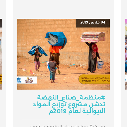
04 مارس 2019
#منظمة_صناع_النهضة
تدشن مشروع توزيع المواد
الايوائية لعام 2019م