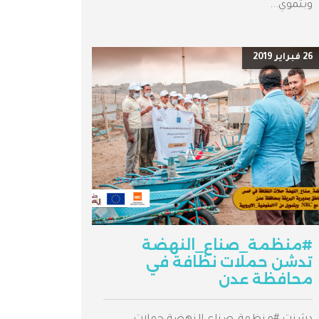
وبتموي...
26 فبراير 2019
#منظمة_صناع_النهضة
تدشن حملات نظافة في
محافظة عدن