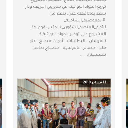
دشنت #منظمة_صناع_النهضة، مشروع
توزيع المواد الايوائية، في مديريتي البريقة ودار
سعد بمحافظة عدن، بدعم من
#المفوضية_السامية_
للأمم_المتحدة_لشؤون_اللاجئين.يقوم هذا
المشروع على توفير المواد الايوائية كــ
(الفرشان – البطانيات – أدوات مطبخ – دلو
ماء – حصائر – ناموسية – مصباح طاقة
شمسية)، ...
13 فبراير 2019