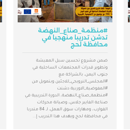
#منظمة_صناع_النهضة
تدشن تدريبا منهجيا في
محافظة لحج
ضمن مشروع تحسين سبل المعيشة
وتطوير قدرات المجتمعات الساحلية في
جنوب اليمن، بالشراكة مع
#المجلس_النرويجي_للاجئين وبتمويل من
#المفوضية_الاوربية.دشنت
#منظمة_صناع_النهضة، الدورة التدريبية في
صناعة الفايبر جلاس، وصيانة محركات
القوارب، ومهارات سوق العمل، لـ 84 متدربا
في محافظة لحج.ويهدف هذا التدريب إ...