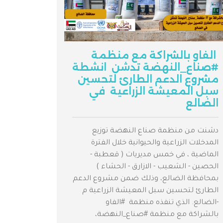
الفاو بالشراكة مع منظمة
#صناع_النهضة تدشن انشطة
مشروع الدعم الطارئ لتحسين
سبل المعيشة الزراعية في
الضالع
دشنت من منظمة صناع النهضة توزيع
المدخلات الزراعية والحيوانية خلال الفترة
الماضية ، في خمس مديريات ( قعطبة -
الحصين - الشعيب - الازارق - الحشاء )
بمحافظة الضالع، وذلك ضمن مشروع الدعم
الطارئ لتحسين سبل المعيشة الزراعية م
-الضالع. الذي تنفذه منظمة #الفاو
بالشراكة مع منظمة #صناع_النهضة،