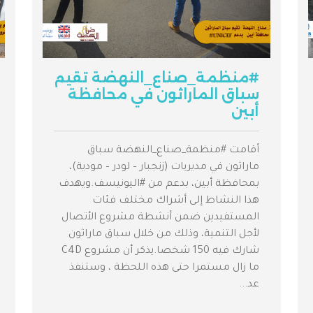
#منظمة_صناع_النهضة تقيم
سباق الماراثون في محافظة
أبين
أقامت #منظمة_صناع_النهضة سباق
ماراثون في مديريات (زنجبار – لودر – مودية)،
بمحافظة أبين، بدعم من #اليونيسف.ويهدف
هذا النشاط إلى أشراك مختلف فئات
المستفيدين ضمن أنشطة مشروع الأتصال
لأجل التنمية، وذلك من خلال سباق ماراثون
شارك فيه 150 شخصا.يذكر أن مشروع C4D
ما زال مستمرا حتى هذه اللحظة ، وستنفذ
عد...