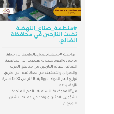
#منظمة_صناع_النهضة
تغيث النازحين في محافظة
الضالع.
تواجدت #منظمة_صناع_النهضة في جبهة
مريس والعود بمديرية قعطبة، في محافظة
الضالع، لأغاثه النازحين من مناطق الحرب
والصراع، والتخفيف من معاناتهم، عن طريق
توزيع لهم المواد الايوائية، لأكثر من 1500 أسرة
نازحة، بدعم
من#المفوضية_السامية_للأمم_المتحدة_
لشؤون_اللاجئين وتواجد في عملية تدشين
التوزيع م...