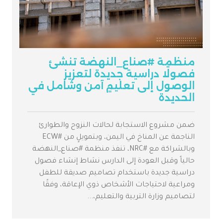
منظمة #صناع_النهضة تنشئ
فصولًا دراسية جديدة لتعزيز
الوصول إلى تعليمٍ آمن وشامل في
الحديدة
ضمن مشروع الاستجابة لحالات النزوح والطوارئ
الناجمة عن المناخ في اليمن، وبتمويلٍ من #ECW
وبالشراكة مع #NRC، تنفذ منظمة #صناع_النهضة
حالياً وقبل العودة إلى الدارس نشاط إنشاء فصول
دراسية جديدة باستخدام تصاميم صديقة للطفل
ومراعية لاحتياجات الأشخاص ذوي الإعاقة، وفقًا
لتصاميم وزارة التربية والتعليم،...