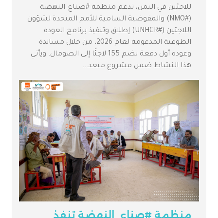
للاجئين في اليمن، تدعم منظمة #صناع_النهضة
(#NMO) والمفوضية السامية للأمم المتحدة لشؤون
اللاجئين (#UNHCR) إطلاق وتنفيذ برنامج العودة
الطوعية المدعومة لعام 2026، من خلال مساندة
وعودة أول دفعة تضم 155 لاجئًا إلى الصومال. ويأتي
هذا النشاط ضمن مشروع متعد...
منظمة #صناع_النهضة تنفذ