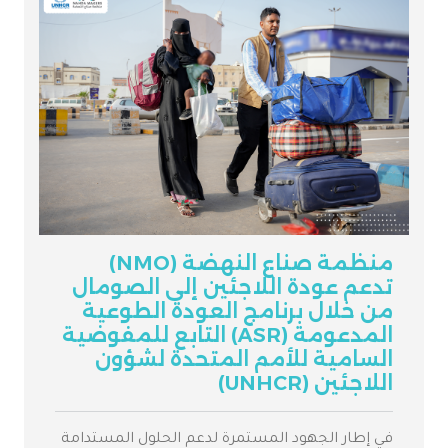
منظمة صناع النهضة (NMO)
تدعم عودة اللاجئين إلى الصومال
من خلال برنامج العودة الطوعية
المدعومة (ASR) التابع للمفوضية
السامية للأمم المتحدة لشؤون
اللاجئين (UNHCR)
في إطار الجهود المستمرة لدعم الحلول المستدامة