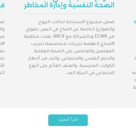
الصحة النفسية وإدارة المخاطر
في
ضمن مشروع الاستجابة لحالات النزوح
ضم
والطوارئ الناجمة عن المناخ في اليمن بتمويلٍ
وال
من #ECW وبالشراكة مع #NRC، نفذت منظمة
#صناع_النهضة تدريبات متخصصة لتدريب
#صن
المعلمين والعاملين على الصحة العقلية
نش
ة
والدعم النفسي والاجتماعي، والحد من أخطار
تص
الكوارث المدرسية، والعنف القائم على النوع
الأ
ة
الاجتماعي في البيئة المد...
الت
ط
اقرأ المزيد