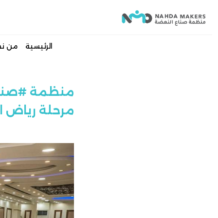
الرئيسية
من ن
منظمة #صناع_
مرحلة رياض ا