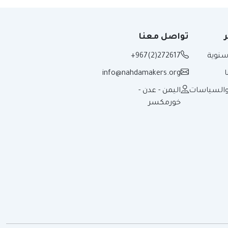
ر
تواصل معنا
 سنوية
+967(2)272617
info@nahdamakers.org
 والسياسات
اليمن - عدن -
خورمكسر