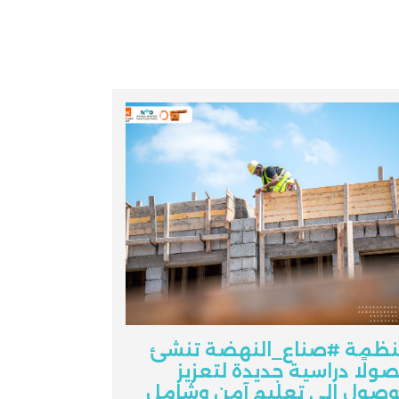
ظمة #صناع_النهضة تنشئ
ولًا دراسية جديدة لتعزيز
وصول إلى تعليمٍ آمن وشامل