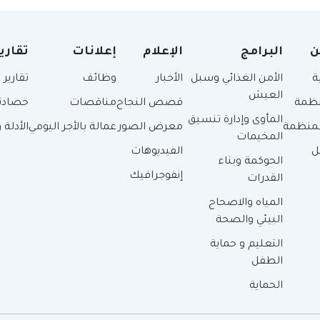
ن
البرامج
الإعلام
إعلانات
تقاري
ة
الأمن الغذائي وسبل
الأخبار
وظائف
تقارير
العيش
نظمة
قصص النجاح
مناقصات
حصادنا
المأوى وإدارة تنسيق
لمنظمة
معرض الصور
عمالة بالأجر اليومي
الأدلة
المخيمات
ل
الفيديوهات
الحوكمة وبناء
إنفوجرافيك
القدرات
المياه والاصحاح
البيئي والصحة
التعليم و حماية
الطفل
الحماية